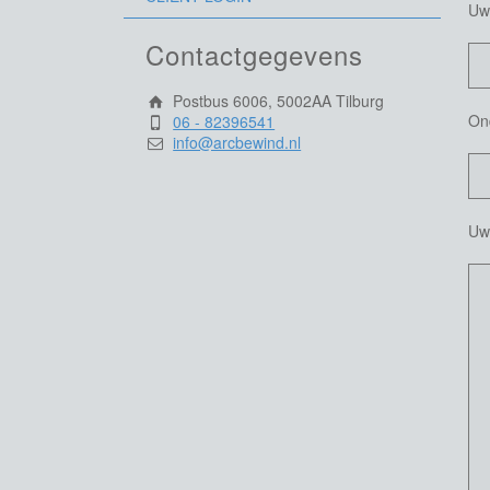
Uw 
Contactgegevens
Postbus 6006, 5002AA Tilburg
On
06 - 82396541
info@arcbewind.nl
Uw