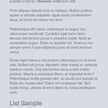
suscipit ut est eu;
rhoncus
vestibulum velit.
Proin aliquam blandit eros eu tristique. Nullam pretium,
sapien a ultricies vulputate, ligula turpis condimentum
lacus, at luctus leo lectus nec arcu!
Pellentesque elit metus, scelerisque et augue non,
ullamcorper iaculis elit. Curabitur eget tortor dolor.
Aenean elementum purus in pharetra mattis. Nulla ac
consectetur augue. Etiam ac gravida nisl. Vivamus non
semper enim! Fusce adipiscing justo sit amet rhoncus
varius.
Donec eget metus a nisl pretium ullamcorper eu sit amet
odio. Nullam elit purus; dignissim vitae massa in, vehicula
dapibus mauris. Duis elementum lacus a sem mattis
pulvinar. Mauris a consequat libero, at imperdiet lorem?
Pellentesque mollis gravida nibh, ac iaculis orci suscipit id.
Nulla nec massa odio? Etiam vel consequat nisi. Sed
turpis metus, ultrices sit amet libero id, luctus vestibulum
nunc.
List Sample